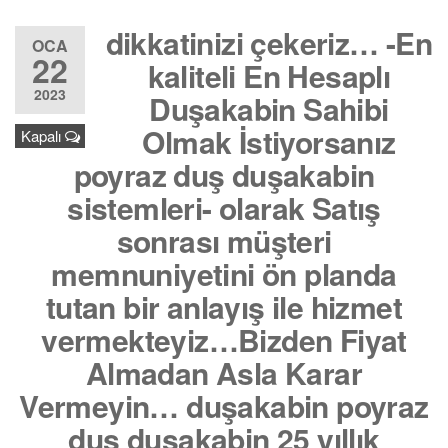
dikkatinizi çekeriz… -En
OCA
22
kaliteli En Hesaplı
2023
Duşakabin Sahibi
Olmak İstiyorsanız
Kapalı
poyraz duş duşakabin
sistemleri- olarak Satış
sonrası müşteri
memnuniyetini ön planda
tutan bir anlayış ile hizmet
vermekteyiz…Bizden Fiyat
Almadan Asla Karar
Vermeyin… duşakabin poyraz
duş duşakabin 25 yıllık