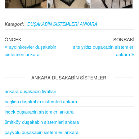
Kategori:
DUŞAKABİN SİSTEMLERİ ANKARA
Önceki Yazı
ÖNCEKI
SONRAKI
So
Yazı dolaşımı
aydınlıkevler duşakabin
site yıldız duşakabin sistemleri
sistemleri ankara
ankara
ANKARA DUŞAKABİN SİSTEMLERİ
ankara duşakabin fiyatları
baglıca duşakabin sistemleri ankara
incek duşakabin sistemleri ankara
ümitköy duşakabin sistemleri ankara
çayyolu duşakabin sistemleri ankara