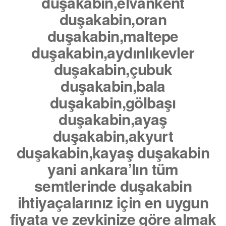
duşakabin,elvankent
duşakabin,oran
duşakabin,maltepe
duşakabin,aydınlıkevler
duşakabin,çubuk
duşakabin,bala
duşakabin,gölbaşı
duşakabin,ayaş
duşakabin,akyurt
duşakabin,kayaş duşakabin
yani ankara’lın tüm
semtlerinde duşakabin
ihtiyaçalarınız için en uygun
fiyata ve zevkinize göre almak