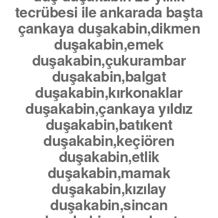
tecrübesi ile ankarada başta
çankaya duşakabin,dikmen
duşakabin,emek
duşakabin,çukurambar
duşakabin,balgat
duşakabin,kırkonaklar
duşakabin,çankaya yıldız
duşakabin,batıkent
duşakabin,keçiören
duşakabin,etlik
duşakabin,mamak
duşakabin,kızılay
duşakabin,sincan