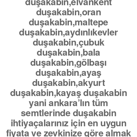
duşakabin,elvankent
duşakabin,oran
duşakabin,maltepe
duşakabin,aydınlıkevler
duşakabin,çubuk
duşakabin,bala
duşakabin,gölbaşı
duşakabin,ayaş
duşakabin,akyurt
duşakabin,kayaş duşakabin
yani ankara’lın tüm
semtlerinde duşakabin
ihtiyaçalarınız için en uygun
fiyata ve zevkinize göre almak