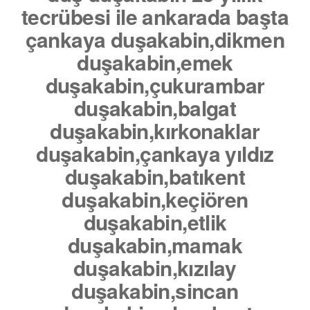
tecrübesi ile ankarada başta
çankaya duşakabin,dikmen
duşakabin,emek
duşakabin,çukurambar
duşakabin,balgat
duşakabin,kırkonaklar
duşakabin,çankaya yıldız
duşakabin,batıkent
duşakabin,keçiören
duşakabin,etlik
duşakabin,mamak
duşakabin,kızılay
duşakabin,sincan