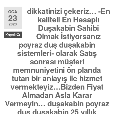
dikkatinizi çekeriz… -En
OCA
23
kaliteli En Hesaplı
2023
Duşakabin Sahibi
Olmak İstiyorsanız
Kapalı
poyraz duş duşakabin
sistemleri- olarak Satış
sonrası müşteri
memnuniyetini ön planda
tutan bir anlayış ile hizmet
vermekteyiz…Bizden Fiyat
Almadan Asla Karar
Vermeyin… duşakabin poyraz
duş duşakabin 25 yıllık