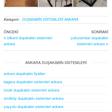
Kategori:
DUŞAKABİN SİSTEMLERİ ANKARA
Önceki Yazı
ÖNCEKI
SONRAKI
So
Yazı dolaşımı
bilkent duşakabin sistemleri
çukurambar duşakabin
ankara
sistemleri ankara
ANKARA DUŞAKABİN SİSTEMLERİ
ankara duşakabin fiyatları
baglıca duşakabin sistemleri ankara
incek duşakabin sistemleri ankara
ümitköy duşakabin sistemleri ankara
çayyolu duşakabin sistemleri ankara