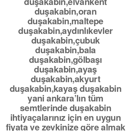
duşakabin,elvankent
duşakabin,oran
duşakabin,maltepe
duşakabin,aydınlıkevler
duşakabin,çubuk
duşakabin,bala
duşakabin,gölbaşı
duşakabin,ayaş
duşakabin,akyurt
duşakabin,kayaş duşakabin
yani ankara’lın tüm
semtlerinde duşakabin
ihtiyaçalarınız için en uygun
fiyata ve zevkinize göre almak