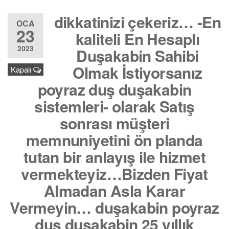
dikkatinizi çekeriz… -En
OCA
23
kaliteli En Hesaplı
2023
Duşakabin Sahibi
Olmak İstiyorsanız
Kapalı
poyraz duş duşakabin
sistemleri- olarak Satış
sonrası müşteri
memnuniyetini ön planda
tutan bir anlayış ile hizmet
vermekteyiz…Bizden Fiyat
Almadan Asla Karar
Vermeyin… duşakabin poyraz
duş duşakabin 25 yıllık