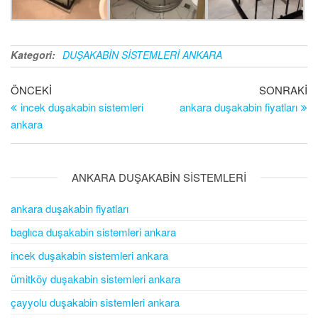
Kategori:
DUŞAKABİN SİSTEMLERİ ANKARA
Önceki Yazı
ÖNCEKI
SONRAKI
So
Yazı dolaşımı
incek duşakabin sistemleri
ankara duşakabin fiyatları
ankara
ANKARA DUŞAKABİN SİSTEMLERİ
ankara duşakabin fiyatları
baglıca duşakabin sistemleri ankara
incek duşakabin sistemleri ankara
ümitköy duşakabin sistemleri ankara
çayyolu duşakabin sistemleri ankara