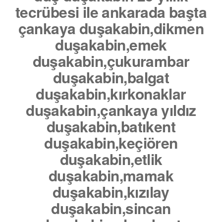
tecrübesi ile ankarada başta
çankaya duşakabin,dikmen
duşakabin,emek
duşakabin,çukurambar
duşakabin,balgat
duşakabin,kırkonaklar
duşakabin,çankaya yıldız
duşakabin,batıkent
duşakabin,keçiören
duşakabin,etlik
duşakabin,mamak
duşakabin,kızılay
duşakabin,sincan